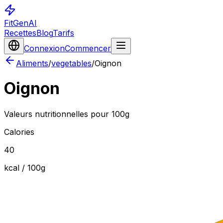
FitGenAI
Recettes
Blog
Tarifs
Connexion
Commencer
Aliments
/
vegetables
/
Oignon
Oignon
Valeurs nutritionnelles pour 100g
Calories
40
kcal / 100
g