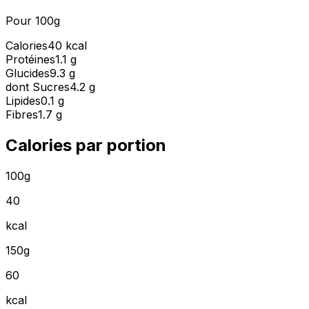
Pour 100g
Calories
40 kcal
Protéines
1.1 g
Glucides
9.3 g
dont Sucres
4.2 g
Lipides
0.1 g
Fibres
1.7 g
Calories par portion
100g
40
kcal
150g
60
kcal