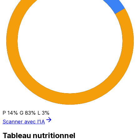
P
14
%
G
83
%
L
3
%
Scanner avec l’IA
Tableau nutritionnel