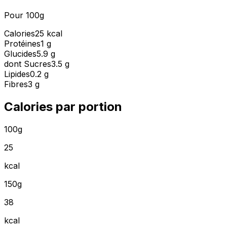
Pour 100g
Calories
25 kcal
Protéines
1 g
Glucides
5.9 g
dont Sucres
3.5 g
Lipides
0.2 g
Fibres
3 g
Calories par portion
100g
25
kcal
150g
38
kcal