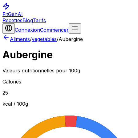
FitGenAI
Recettes
Blog
Tarifs
Connexion
Commencer
Aliments
/
vegetables
/
Aubergine
Aubergine
Valeurs nutritionnelles pour 100g
Calories
25
kcal / 100
g