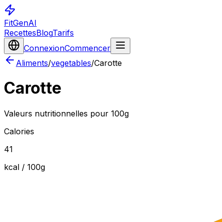
FitGenAI
Recettes
Blog
Tarifs
Connexion
Commencer
Aliments
/
vegetables
/
Carotte
Carotte
Valeurs nutritionnelles pour 100g
Calories
41
kcal / 100
g