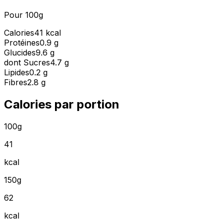
Pour 100g
Calories
41 kcal
Protéines
0.9 g
Glucides
9.6 g
dont Sucres
4.7 g
Lipides
0.2 g
Fibres
2.8 g
Calories par portion
100g
41
kcal
150g
62
kcal