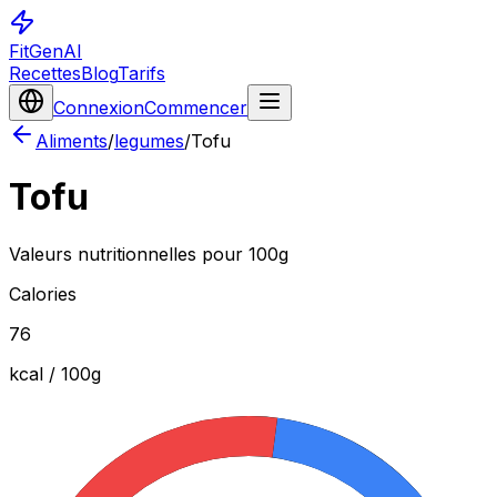
FitGenAI
Recettes
Blog
Tarifs
Connexion
Commencer
Aliments
/
legumes
/
Tofu
Tofu
Valeurs nutritionnelles pour 100g
Calories
76
kcal / 100
g