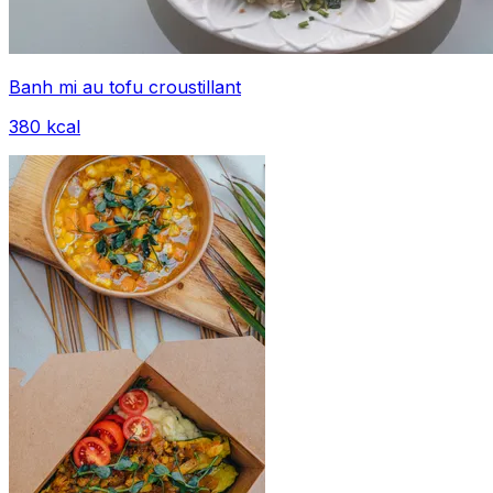
Banh mi au tofu croustillant
380
kcal