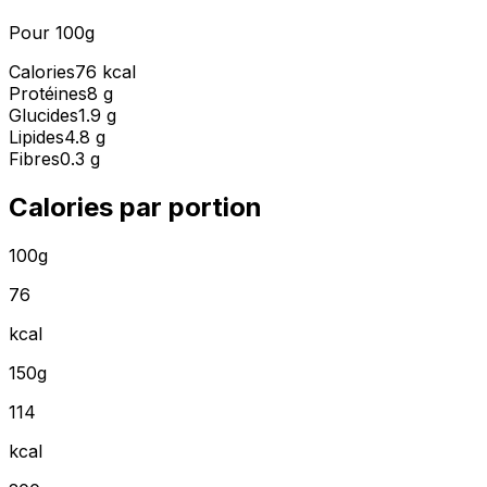
Pour 100g
Calories
76 kcal
Protéines
8 g
Glucides
1.9 g
Lipides
4.8 g
Fibres
0.3 g
Calories par portion
100g
76
kcal
150g
114
kcal