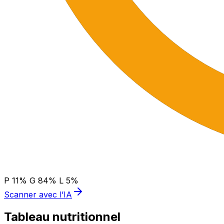
P
11
%
G
84
%
L
5
%
Scanner avec l’IA
Tableau nutritionnel