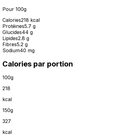
Pour 100g
Calories
218 kcal
Protéines
5.7 g
Glucides
44 g
Lipides
2.8 g
Fibres
5.2 g
Sodium
40 mg
Calories par portion
100g
218
kcal
150g
327
kcal