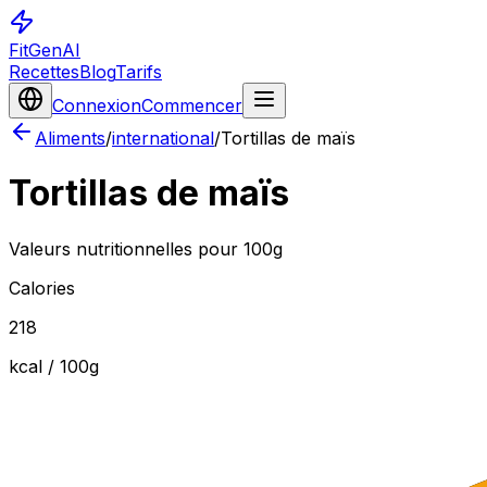
FitGenAI
Recettes
Blog
Tarifs
Connexion
Commencer
Aliments
/
international
/
Tortillas de maïs
Tortillas de maïs
Valeurs nutritionnelles pour 100g
Calories
218
kcal / 100
g