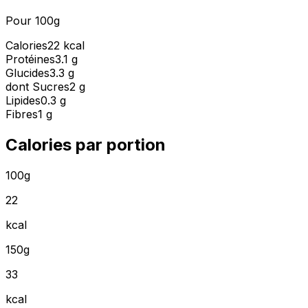
Pour 100g
Calories
22 kcal
Protéines
3.1 g
Glucides
3.3 g
dont Sucres
2 g
Lipides
0.3 g
Fibres
1 g
Calories par portion
100g
22
kcal
150g
33
kcal