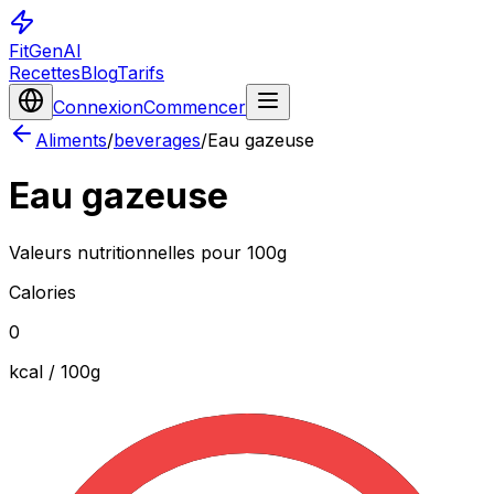
FitGenAI
Recettes
Blog
Tarifs
Connexion
Commencer
Aliments
/
beverages
/
Eau gazeuse
Eau gazeuse
Valeurs nutritionnelles pour 100g
Calories
0
kcal / 100
g