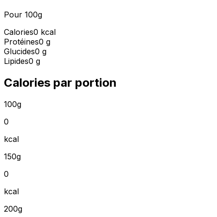
Pour 100g
Calories
0 kcal
Protéines
0 g
Glucides
0 g
Lipides
0 g
Calories par portion
100g
0
kcal
150g
0
kcal
200g