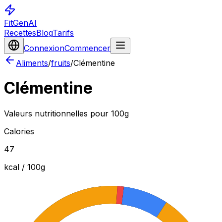
FitGenAI
Recettes
Blog
Tarifs
Connexion
Commencer
Aliments
/
fruits
/
Clémentine
Clémentine
Valeurs nutritionnelles pour 100g
Calories
47
kcal / 100
g