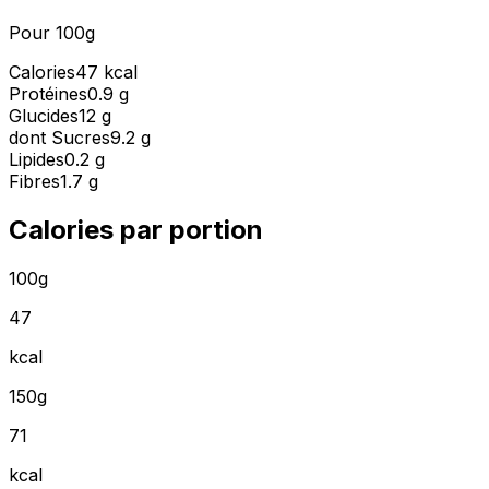
Pour 100g
Calories
47 kcal
Protéines
0.9 g
Glucides
12 g
dont Sucres
9.2 g
Lipides
0.2 g
Fibres
1.7 g
Calories par portion
100g
47
kcal
150g
71
kcal