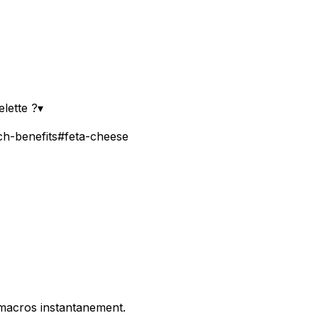
lette ?
▾
ch-benefits
#
feta-cheese
 macros instantanement.