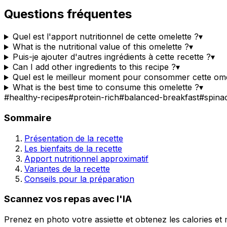
Questions fréquentes
Quel est l'apport nutritionnel de cette omelette ?
▾
What is the nutritional value of this omelette ?
▾
Puis-je ajouter d'autres ingrédients à cette recette ?
▾
Can I add other ingredients to this recipe ?
▾
Quel est le meilleur moment pour consommer cette ome
What is the best time to consume this omelette ?
▾
#
healthy-recipes
#
protein-rich
#
balanced-breakfast
#
spina
Sommaire
Présentation de la recette
Les bienfaits de la recette
Apport nutritionnel approximatif
Variantes de la recette
Conseils pour la préparation
Scannez vos repas avec l'IA
Prenez en photo votre assiette et obtenez les calories et