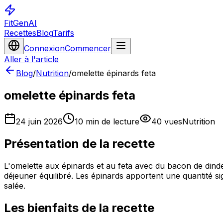
FitGenAI
Recettes
Blog
Tarifs
Connexion
Commencer
Aller à l'article
Blog
/
Nutrition
/
omelette épinards feta
omelette épinards feta
24 juin 2026
10
min de lecture
40
vues
Nutrition
Présentation de la recette
L'omelette aux épinards et au feta avec du bacon de dinde 
déjeuner équilibré. Les épinards apportent une quantité si
salée.
Les bienfaits de la recette